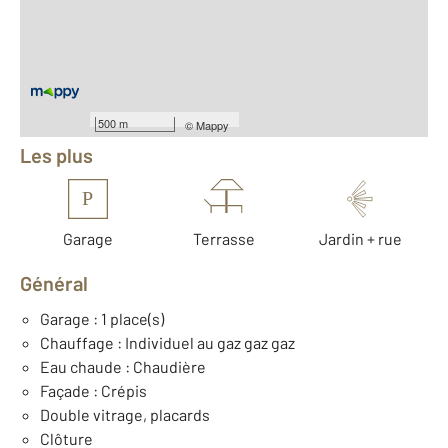
2
Surface terrain : 238 m
Nombre de pièces : 4
[Voir le détail]
Équipements
500 m
©
Mappy
Les plus
P
Garage
Terrasse
Jardin + rue
Général
Garage : 1 place(s)
Chauffage : Individuel au gaz gaz gaz
Eau chaude : Chaudière
Façade : Crépis
Double vitrage, placards
Clôture