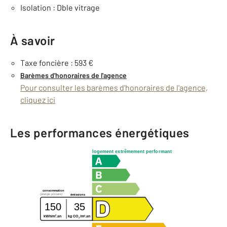
Isolation : Dble vitrage
À savoir
Taxe foncière : 593 €
Barèmes d'honoraires de l'agence
Pour consulter les barèmes d'honoraires de l'agence,
cliquez ici
Les performances énergétiques
logement extrêmement performant
consommation
(énergie primaire)
émissions
150
35
2
2
kWh/m
.an
kg CO
/m
.an
2