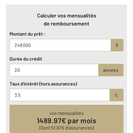
Calculer vos mensualités
de remboursement
Montant du prêt :
€
Durée du crédit
années
Taux d'intérêt (hors assurances)
%
vos mensualités
1489.97
€ par mois
(Dont
51.67
€ d’assurances)