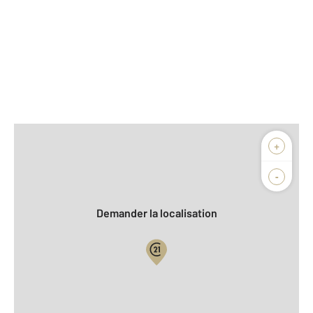
Afficher sur la carte :
+
Agence
Biens vendus
-
Demander la localisation
Vue globale
2
Surface totale : 80,8 m
2
Surface habitable : 76,9 m