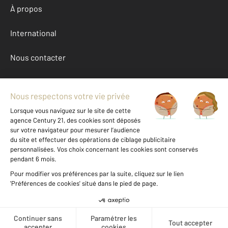
À propos
International
Nous contacter
Mentions légales & CGU et Barèmes d'honoraires
Données personnelles
Gestionnaire des cookies
Achat maison autour de GOUSSAINVILLE (95190)
Autres maisons a vendre à GOUSSAINVILLE (95190)
Location Val-d'Oise (95)
Message
Téléphoner