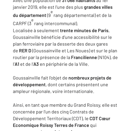
Avec une population de
31 068 habitants
au 1er
janvier 2019, elle est l’une des plus
grandes villes
e
du département
(9
rang départemental) et de la
e
CARPF (3
rang intercommunal).
Localisée à seulement
trente minutes de Paris
,
Goussainville bénéficie d’une accessibilité sur le
plan ferroviaire par la desserte des deux gares
de
RER D
(Goussainville et Les Noues) et sur le plan
routier par la présence de la
Francilienne
(N104), de
l’
A1
et de l’
A3
en périphérie de la Ville.
Goussainville fait l’objet de
nombreux projets de
développement
, dont certains présentent une
ampleur régionale, voire internationale.
Ainsi, en tant que membre du Grand Roissy, elle est
concernée par l’un des cinq Contrats de
Développement Territoriaux (CDT), le
CDT Cœur
Economique Roissy Terres de France
qui