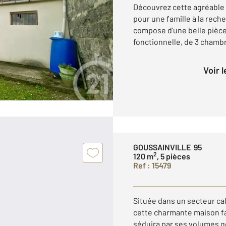
Découvrez cette agréable 
pour une famille à la reche
compose d'une belle pièce
fonctionnelle, de 3 chambre
Voir 
GOUSSAINVILLE 95
2
120 m
, 5 pièces
Ref : 15479
Située dans un secteur ca
cette charmante maison fa
séduira par ses volumes gé