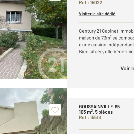
Ref : 15022
Visiter le site dédié
Century 21 Cabinet Immobi
maison de 73m² se compose
d'une cuisine indépendante
Bien située, elle bénéficie 
Voir 
GOUSSAINVILLE 95
2
103 m
, 5 pièces
Ref : 15518