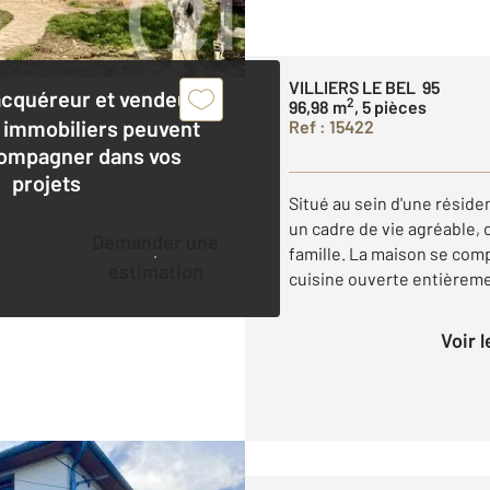
VILLIERS LE BEL 95
acquéreur et vendeur,
2
96,98 m
, 5 pièces
 immobiliers peuvent
Ref : 15422
ompagner dans vos
projets
Situé au sein d'une résiden
un cadre de vie agréable, 
Demander une
famille. La maison se com
estimation
cuisine ouverte entièremen
Voir 