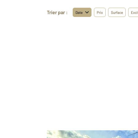
Trier par :
Date
Prix
Surface
Excl