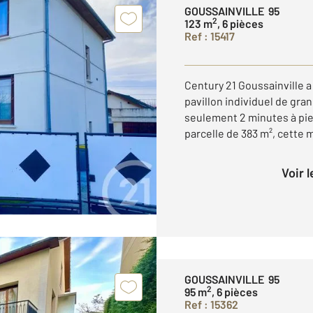
GOUSSAINVILLE 95
2
123 m
, 6 pièces
Ref : 15417
Century 21 Goussainville a
pavillon individuel de gra
seulement 2 minutes à pied
parcelle de 383 m², cette m
Voir 
GOUSSAINVILLE 95
2
95 m
, 6 pièces
Ref : 15362