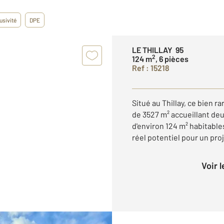
usivité
DPE
LE THILLAY 95
2
124 m
, 6 pièces
Ref : 15218
Situé au Thillay, ce bien 
de 3527 m² accueillant de
d'environ 124 m² habitables
réel potentiel pour un proj
Voir 